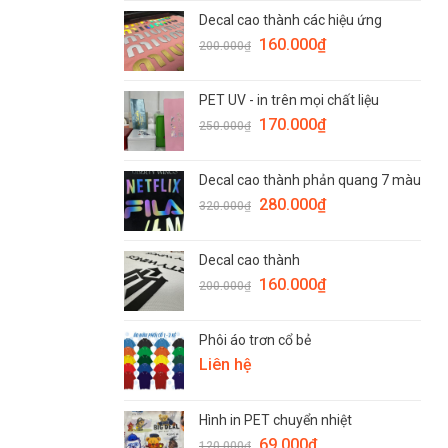
Decal cao thành các hiệu ứng
160.000
₫
200.000
₫
PET UV - in trên mọi chất liệu
170.000
₫
250.000
₫
Decal cao thành phản quang 7 màu
280.000
₫
320.000
₫
Decal cao thành
160.000
₫
200.000
₫
Phôi áo trơn cổ bẻ
Liên hệ
Hình in PET chuyển nhiệt
69.000
₫
120.000
₫