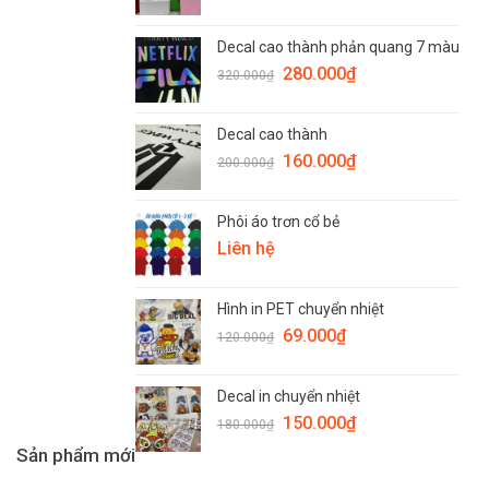
Decal cao thành phản quang 7 màu
280.000
₫
320.000
₫
Decal cao thành
160.000
₫
200.000
₫
Phôi áo trơn cổ bẻ
Liên hệ
Hình in PET chuyển nhiệt
69.000
₫
120.000
₫
Decal in chuyển nhiệt
150.000
₫
180.000
₫
Sản phẩm mới