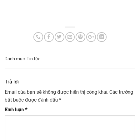
In Decal chuyển nhiệt trên áo giá rẻ lấy nhanh tại Hà Nội, In
Decal chuyển nhiệt trên áo giá rẻ lấy nhanh tại Hà Nội
Danh mục:
Tin tức
Trả lời
Email của bạn sẽ không được hiển thị công khai.
Các trường
bắt buộc được đánh dấu
*
Bình luận
*