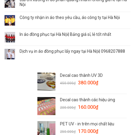
Nội
Công ty nhận in áo theo yêu cầu, áo công ty tại Hà Nội
In áo đồng phục tại Hà Nội| Bảng giá sỉ, lẻ tốt nhất
Dịch vụ in áo đồng phục lấy ngay tại Hà Nội| 0968207888
Decal cao thành UV 3D
380.000
₫
450.000
₫
Decal cao thành các hiệu ứng
160.000
₫
200.000
₫
PET UV - in trên mọi chất liệu
170.000
₫
250.000
₫