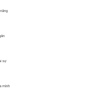
 năng
gân
i sự
ủa mình