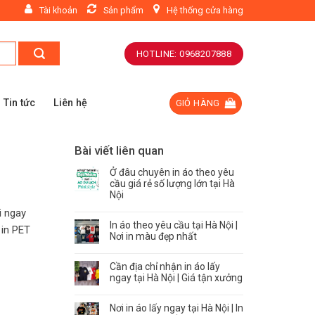
Tài khoản
Sản phẩm
Hệ thống cửa hàng
HOTLINE: 0968207888
Tin tức
Liên hệ
GIỎ HÀNG
Bài viết liên quan
Ở đâu chuyên in áo theo yêu
cầu giá rẻ số lượng lớn tại Hà
Nội
i ngay
In áo theo yêu cầu tại Hà Nội |
 in PET
Nơi in màu đẹp nhất
Cần địa chỉ nhận in áo lấy
ngay tại Hà Nội | Giá tận xưởng
Nơi in áo lấy ngay tại Hà Nội | In