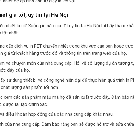
hiệt để ép hình ảnh từ giấy in lên vải.
t giá tốt, uy tín tại Hà Nội
n nhiệt là gì? Xưởng in nào giá tốt uy tín tại Hà Nội thì hãy tham kh
 tốt nhất.
ung cấp dịch vụ in PET chuyển nhiệt trong khu vực của bạn hoặc trực 
h giá từ khách hàng trước đó và thông tin trên trang web của họ.
hiệm và chuyên môn của nhà cung cấp. Hỏi về số lượng dự án tương 
ước đây của họ.
p sử dụng thiết bị và công nghệ hiện đại để thực hiện quá trình in 
 chất lượng sản phẩm tốt hơn.
ặc xem các sản phẩm mẫu mà họ đã sản xuất trước đây. Đảm bảo r
 được tái tạo chính xác.
 và điều khoản hợp đồng của các nhà cung cấp khác nhau.
ành của nhà cung cấp. Đảm bảo rằng bạn sẽ được hỗ trợ và sửa chữa