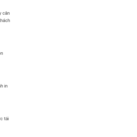
y cân
khách
ện
h in
c tái