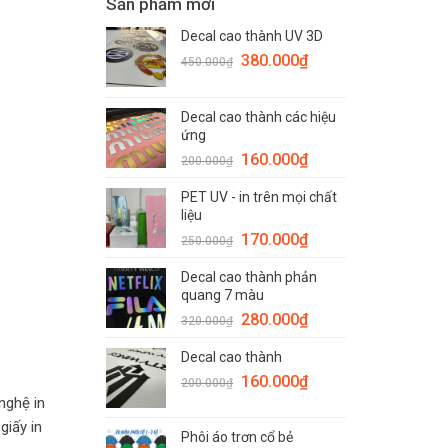
Sản phẩm mới
Decal cao thành UV 3D
380.000
₫
450.000
₫
Decal cao thành các hiệu
ứng
160.000
₫
200.000
₫
PET UV - in trên mọi chất
liệu
170.000
₫
250.000
₫
Decal cao thành phản
quang 7 màu
280.000
₫
320.000
₫
Decal cao thành
160.000
₫
200.000
₫
 nghệ in
giấy in
Phôi áo trơn cổ bẻ