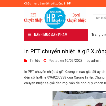
Skip
Chào mừng bạn đến với xưởng in HP
to
content
DANH MỤC SẢN PHẨM
Trang ch
In PET chuyển nhiệt là gì? Xưởng 
Tin tức
Posted on
10/09/2023
by
admin
In PET chuyển nhiệt là gì? Xưởng in nào giá tốt uy tí
đến số hotline 0968207888 của Xưởng In Hp. Chúng tôi
chuyển nhiệt sẽ giải đáp mọi vấn đề cho quý khách