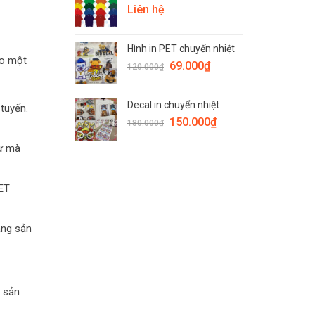
Liên hệ
Hình in PET chuyển nhiệt
ảo một
69.000
₫
120.000
₫
Decal in chuyển nhiệt
tuyến.
150.000
₫
180.000
₫
tự mà
PET
ằng sản
 sản