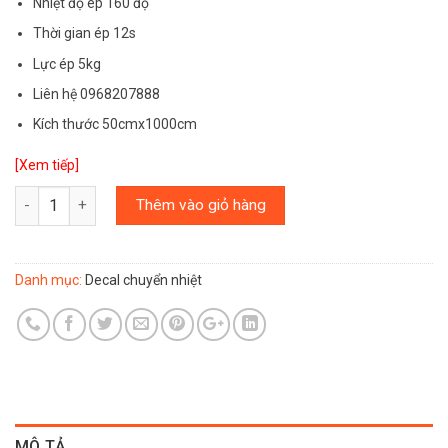
Nhiệt độ ép 160 độ
Thời gian ép 12s
Lực ép 5kg
Liên hệ 0968207888
Kích thước 50cmx1000cm
[Xem tiếp]
Số lượng
Thêm vào giỏ hàng
Danh mục:
Decal chuyển nhiệt
MÔ TẢ