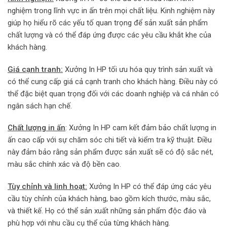
nghiệm trong lĩnh vực in ấn trên mọi chất liệu. Kinh nghiệm này
giúp họ hiểu rõ các yếu tố quan trọng để sản xuất sản phẩm
chất lượng và có thể đáp ứng được các yêu cầu khắt khe của
khách hàng.
Giá cạnh tranh:
Xưởng In HP tối ưu hóa quy trình sản xuất và
có thể cung cấp giá cả cạnh tranh cho khách hàng. Điều này có
thể đặc biệt quan trọng đối với các doanh nghiệp và cá nhân có
ngân sách hạn chế.
Chất lượng in ấn
: Xưởng In HP cam kết đảm bảo chất lượng in
ấn cao cấp với sự chăm sóc chi tiết và kiểm tra kỹ thuật. Điều
này đảm bảo rằng sản phẩm được sản xuất sẽ có độ sắc nét,
màu sắc chính xác và độ bền cao.
Tùy chỉnh và linh hoạt:
Xưởng In HP có thể đáp ứng các yêu
cầu tùy chỉnh của khách hàng, bao gồm kích thước, màu sắc,
và thiết kế. Họ có thể sản xuất những sản phẩm độc đáo và
phù hợp với nhu cầu cụ thể của từng khách hàng.