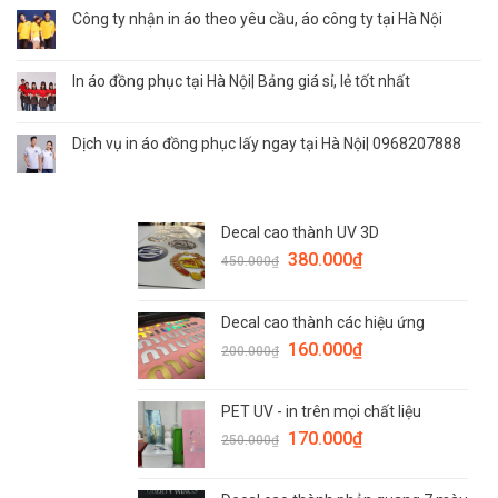
Công ty nhận in áo theo yêu cầu, áo công ty tại Hà Nội
In áo đồng phục tại Hà Nội| Bảng giá sỉ, lẻ tốt nhất
Dịch vụ in áo đồng phục lấy ngay tại Hà Nội| 0968207888
Decal cao thành UV 3D
380.000
₫
450.000
₫
Decal cao thành các hiệu ứng
160.000
₫
200.000
₫
PET UV - in trên mọi chất liệu
170.000
₫
250.000
₫