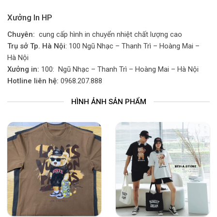
Xưởng In HP
Chuyên:
cung cấp hình in chuyển nhiệt chất lượng cao
Trụ sở Tp. Hà Nội
: 100 Ngũ Nhạc – Thanh Trì – Hoàng Mai –
Hà Nội
Xưởng in:
100: Ngũ Nhạc – Thanh Trì – Hoàng Mai – Hà Nội
Hotline liên hệ:
0968.207.888
HÌNH ẢNH SẢN PHẨM