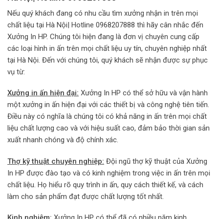
Nếu quý khách đang có nhu cầu tìm xưởng nhận in trên mọi
chất liệu tại Hà Nội| Hotline 0968207888 thì hãy cân nhắc đến
Xưởng In HP. Chúng tôi hiện đang là đơn vị chuyên cung cấp
các loại hình in ấn trên mọi chất liệu uy tín, chuyên nghiệp nhất
tại Hà Nội. Đến với chúng tôi, quý khách sẽ nhận được sự phục
vụ từ:
Xưởng in ấn hiện đại:
Xưởng In HP có thể sở hữu và vận hành
một xưởng in ấn hiện đại với các thiết bị và công nghệ tiên tiến.
Điều này có nghĩa là chúng tôi có khả năng in ấn trên mọi chất
liệu chất lượng cao và với hiệu suất cao, đảm bảo thời gian sản
xuất nhanh chóng và độ chính xác.
Thợ kỹ thuật chuyên nghiệp:
Đội ngũ thợ kỹ thuật của Xưởng
In HP được đào tạo và có kinh nghiệm trong việc in ấn trên mọi
chất liệu. Họ hiểu rõ quy trình in ấn, quy cách thiết kế, và cách
làm cho sản phẩm đạt được chất lượng tốt nhất.
Kinh nghiệm:
Xưởng In HP có thể đã có nhiều năm kinh