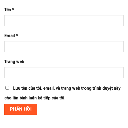
Tên
*
Email
*
Trang web
Lưu tên của tôi, email, và trang web trong trình duyệt này
cho lần bình luận kế tiếp của tôi.